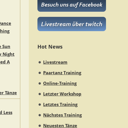
Dance
Thing
Hot News
e Sun
y Night
ed A
Livestream
Paartanz Training
Online-Training
er Tänze
Letzter Workshop
Letztes Training
d Less
Nächstes Training
Neuesten Tänze