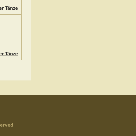
er Tänze
er Tänze
served