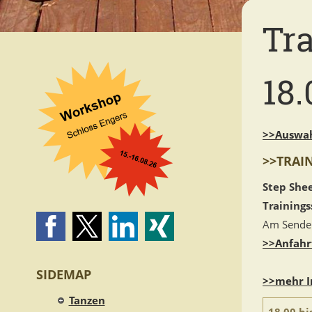
Tr
18.
>>Auswah
>>TRAI
Step Shee
Trainings
Am Sender
>>Anfahr
SIDEMAP
>>mehr I
Tanzen