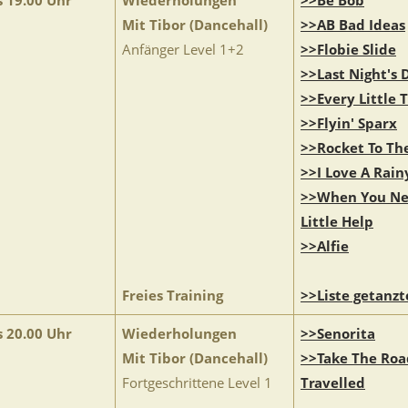
s 19.00 Uhr
Wiederholungen
>>Be Bob
Mit Tibor (Dancehall)
>>AB Bad Ideas
Anfänger Level 1+2
>>Flobie Slide
>>Last Night's 
>>Every Little 
>>Flyin' Sparx
>>Rocket To Th
>>I Love A Rain
>>When You Ne
Little Help
>>Alfie
Freies Training
>>Liste getanzt
s 20.00 Uhr
Wiederholungen
>>Senorita
Mit Tibor (Dancehall)
>>Take The Roa
Fortgeschrittene Level 1
Travelled