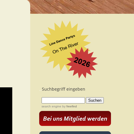
Suchbegriff eingeben
...
search engine
by
freefind