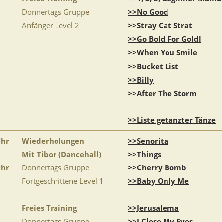
Donnertags Gruppe
>>No Good
Anfänger Level 2
>>Stray Cat Strat
>>Go Bold For Goldl
>>When You Smile
>>Bucket List
>>Billy
>>After The Storm
>>Liste getanzter Tänze
Uhr
Wiederholungen
>>Senorita
Mit Tibor (Dancehall)
>>Things
Uhr
Donnertags Gruppe
>>Cherry Bomb
Fortgeschrittene Level 1
>>Baby Only Me
Freies Training
>>Jerusalema
Donnertags Gruppe
>>I Close My Eyes