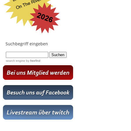
Suchbegriff eingeben
...
search engine
by
freefind