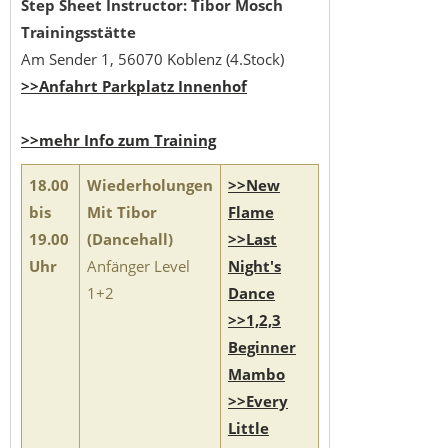
Step Sheet Instructor: Tibor Mosch
Trainingsstätte
Am Sender 1, 56070 Koblenz (4.Stock)
>>Anfahrt Parkplatz Innenhof
>>mehr Info zum Training
18.00
Wiederholungen
>>New
bis
Mit Tibor
Flame
19.00
(Dancehall)
>>Last
Uhr
Anfänger Level
Night's
1+2
Dance
>>1,2,3
Beginner
Mambo
>>Every
Little