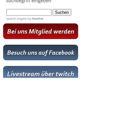
Suchbegriff eingeben
...
search engine
by
freefind
Hot News
Livestream
Paartanz Training
Online-Training