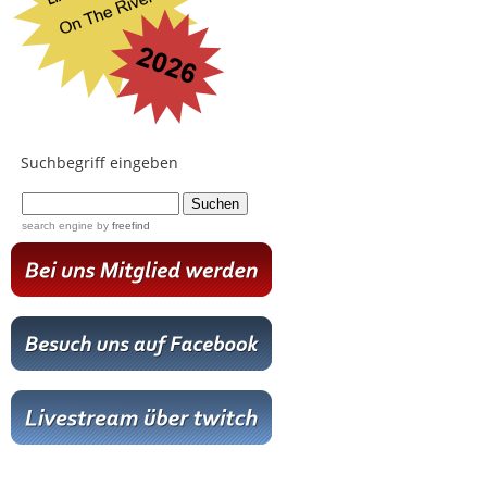
Suchbegriff eingeben
...
search engine
by
freefind