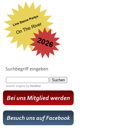
Suchbegriff eingeben
...
search engine
by
freefind