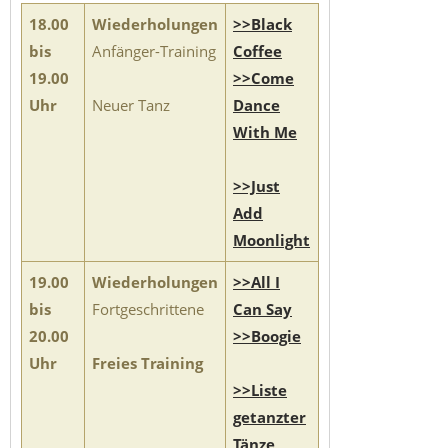
18.00
Wiederholungen
>>Black
bis
Anfänger-Training
Coffee
19.00
>>Come
Uhr
Neuer Tanz
Dance
With Me
>>Just
Add
Moonlight
19.00
Wiederholungen
>>All I
bis
Fortgeschrittene
Can Say
20.00
>>Boogie
Uhr
Freies Training
>>Liste
getanzter
Tänze