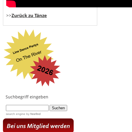
>>
Zurück zu Tänze
Suchbegriff eingeben
...
search engine
by
freefind