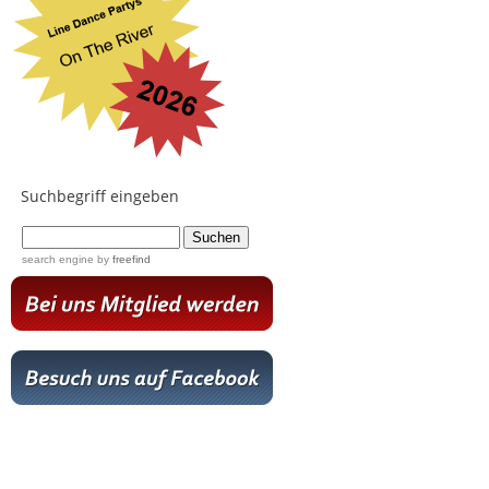
Suchbegriff eingeben
...
search engine
by
freefind