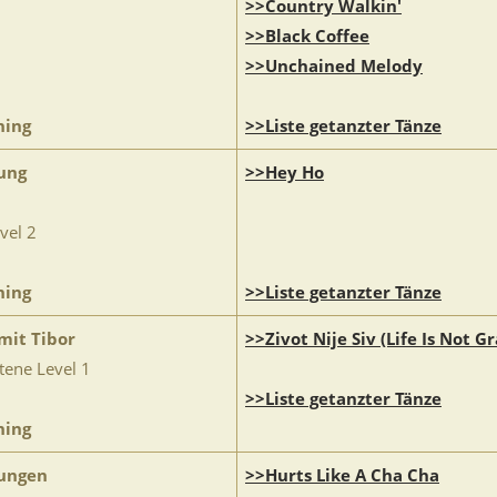
>>Country Walkin'
>>Black Coffee
>>Unchained Melody
ning
>>Liste getanzter Tänze
ung
>>Hey Ho
vel 2
ning
>>Liste getanzter Tänze
mit Tibor
>>Zivot Nije Siv (Life Is Not Gr
tene Level 1
>>Liste getanzter Tänze
ning
ungen
>>Hurts Like A Cha Cha