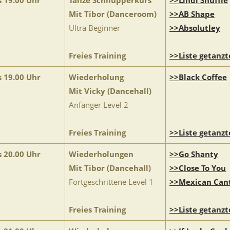
s 19.00 Uhr
Tänze Schnupperkurs
>>Lindi Shuffle
Mit Tibor (Danceroom)
>>AB Shape
Ultra Beginner
>>Absolutley
Freies Training
>>Liste getanzt
s 19.00 Uhr
Wiederholung
>>Black Coffee
Mit Vicky (Dancehall)
Anfänger Level 2
Freies Training
>>Liste getanzt
s 20.00 Uhr
Wiederholungen
>>Go Shanty
Mit Tibor (Dancehall)
>>Close To You
Fortgeschrittene Level 1
>>Mexican Can
Freies Training
>>Liste getanzt