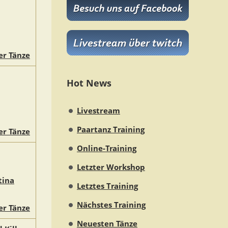
er Tänze
Hot News
Livestream
Paartanz Training
er Tänze
Online-Training
Letzter Workshop
tina
Letztes Training
Nächstes Training
er Tänze
Neuesten Tänze