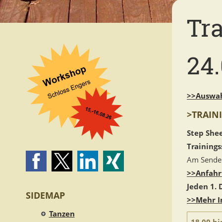
Tr
24.
>>Auswah
>TRAIN
Step Shee
Trainings
Am Sender
>>Anfahr
Jeden 1.
SIDEMAP
>>Mehr I
Tanzen