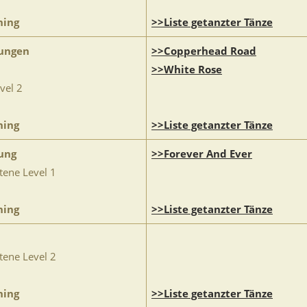
ning
>>Liste getanzter Tänze
ungen
>>Copperhead Road
>>White Rose
vel 2
ning
>>Liste getanzter Tänze
ung
>>Forever And Ever
tene Level 1
ning
>>Liste getanzter Tänze
tene Level 2
ning
>>Liste getanzter Tänze