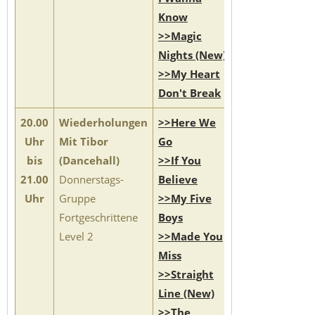
Know
>>Magic
Nights (New)
>>My Heart
Don't Break
20.00
Wiederholungen
>>Here We
Uhr
Mit Tibor
Go
bis
(Dancehall)
>>If You
21.00
Donnerstags-
Believe
Uhr
Gruppe
>>My Five
Fortgeschrittene
Boys
Level 2
>>Made You
Miss
>>Straight
Line (New)
>>The