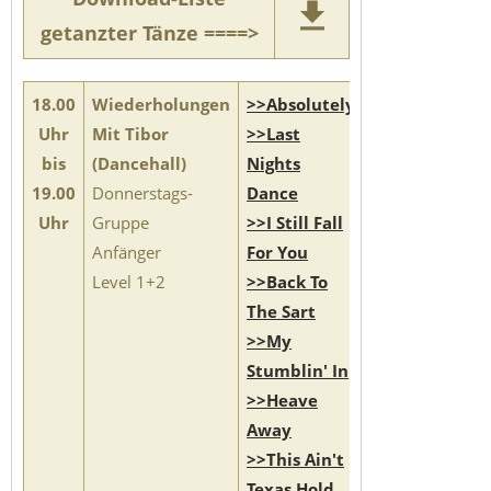
getanzter Tänze ====>
18.00
Wiederholungen
>>Absolutely
Uhr
Mit Tibor
>>Last
bis
(Dancehall)
Nights
19.00
Donnerstags-
Dance
Uhr
Gruppe
>>I Still Fall
Anfänger
For You
Level 1+2
>>Back To
The Sart
>>My
Stumblin' In
>>Heave
Away
>>This Ain't
Texas Hold