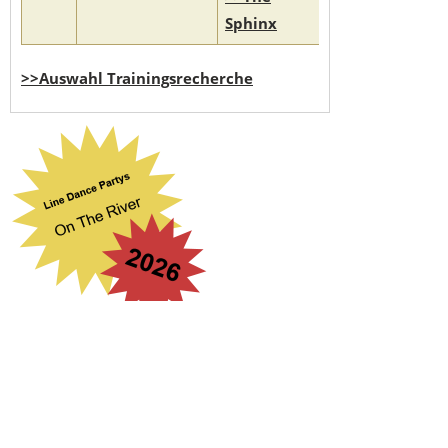
Sphinx
>>Auswahl Trainingsrecherche
Suchbegriff eingeben
...
search engine
by
freefind