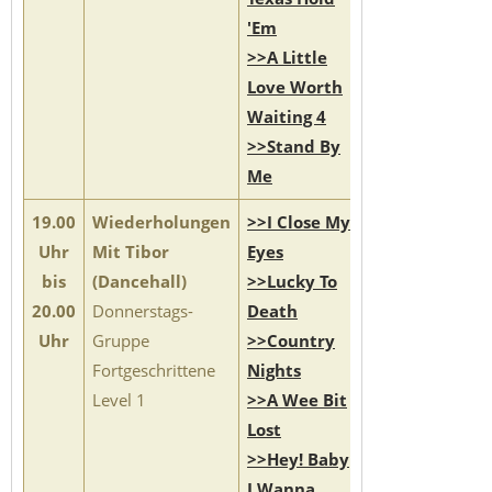
'Em
>>A Little
Love Worth
Waiting 4
>>Stand By
Me
19.00
Wiederholungen
>>I Close My
Uhr
Mit Tibor
Eyes
bis
(Dancehall)
>>Lucky To
20.00
Donnerstags-
Death
Uhr
Gruppe
>>Country
Fortgeschrittene
Nights
Level 1
>>A Wee Bit
Lost
>>Hey! Baby
I Wanna