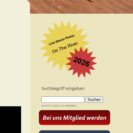
Suchbegriff eingeben
...
search engine
by
freefind