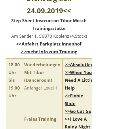
24.09.2019<<
Step Sheet Instructor: Tibor Mosch
Trainingsstätte
Am Sender 1, 56070 Koblenz (4.Stock)
>>Anfahrt Parkplatz Innenhof
>>mehr Info zum Training
18.00
Wiederholungen
>>Absolutley
Uhr
Mit Tibor
>>When You
bis
(Danceroom)
Need A Little
19.00
Anfänger Level 1
Help
Uhr
>>Flobie
Slide
>>Go Cat Go
Freies Training
>>I Love A
Rainy Night