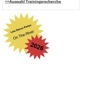
>>Auswahl Trainingsrecherche
Suchbegriff eingeben
...
search engine
by
freefind