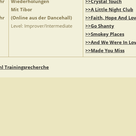
hr
Wiederholungen
>>Crystal Touch
Mit Tibor
>>A Little Night Club
hr
(Online aus der Dancehall)
>>Faith, Hope And Lo
Level: Improver/Intermediate
>>Go Shanty
>>Smokey Places
>>And We Were In Lo
>>Made You Miss
l Trainingsrecherche