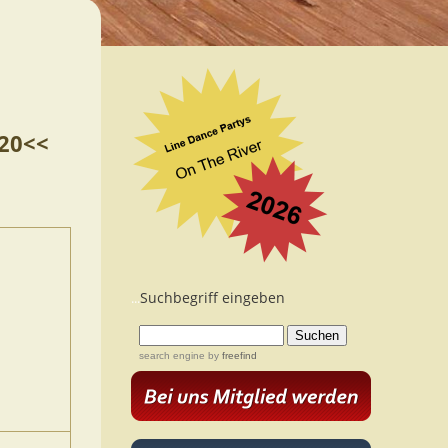
020<<
Suchbegriff eingeben
...
search engine
by
freefind