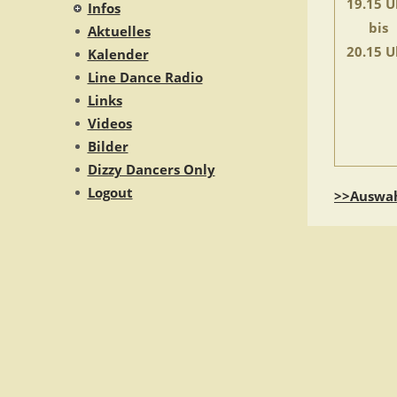
19.15 U
Infos
bis
Aktuelles
20.15 U
Kalender
Line Dance Radio
Links
Videos
Bilder
Dizzy Dancers Only
Logout
>>Auswah