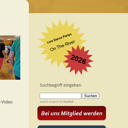
Suchbegriff eingeben
...
l-Video
search engine
by
freefind