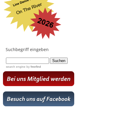
Suchbegriff eingeben
...
search engine
by
freefind