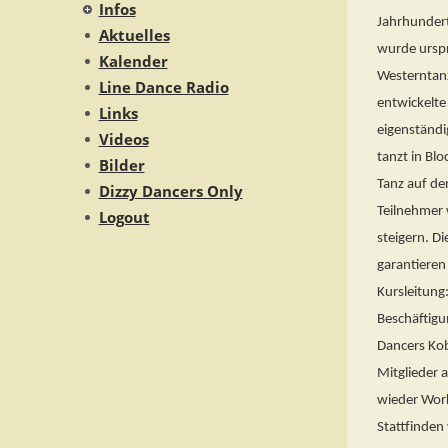
Infos
Jahrhundert
Aktuelles
wurde urspr
Kalender
Westerntanz
Line Dance Radio
entwickelte 
Links
eigenständi
Videos
tanzt in Bl
Bilder
Tanz auf der
Dizzy Dancers Only
Teilnehmer 
Logout
steigern. D
garantieren
Kursleitung
Beschäftigun
Dancers Kob
Mitglieder 
wieder Work
Stattfinden