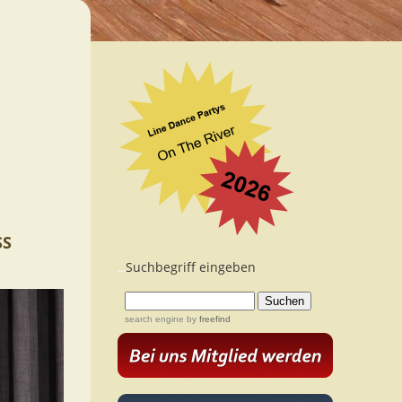
SS
Suchbegriff eingeben
...
search engine
by
freefind