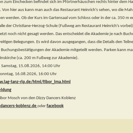
on zum Einchecken befindet sich im Pförtnerhäuschen rechts hinter dem H
. Von hier aus kann man auch das Restaurant Heinrich's sehen, wo die Mah
 werden. Ob der Kurs im Gartensaal vom Schloss oder in der ca. 350 m e
lle der Christiane-Herzog-Schule (Fußweg am Restaurant Heinrich's vorbei)
jetzt noch nicht gesagt werden. Das entscheidet die Akademie je nach Buc
itigen Belegungen. Es wird davon ausgegangen, dass die Details den Teil
 Buchungsbestätigungen der Akademie mitgeteilt werden. Parken kann ma
inskirche (ca. 200 m Fußweg zur Akademie).
: Samstag, 15.08.2026, 14:00 Uhr
Sonntag, 16.08.2026, 16:00 Uhr
w.lag-tanz-rlp.de/html/tibor_lma.html
eldung
Tibor Mosch von den Dizzy Dancers Koblenz
dancers-koblenz.de
oder
facebook