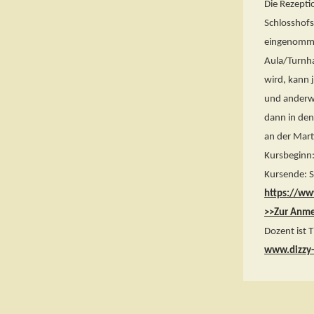
Die Rezepti
Schlosshofs
eingenommen
Aula/Turnha
wird, kann 
und anderwe
dann in den
an der Mart
Kursbeginn
Kursende: 
https://ww
>>Zur Anm
Dozent ist 
www.dizzy-