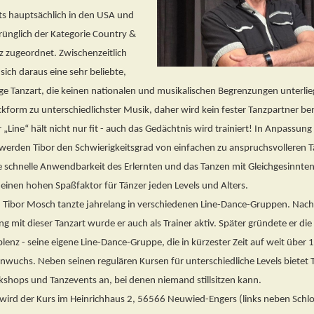
s hauptsächlich in den USA und
ünglich der Kategorie Country &
 zugeordnet. Zwischenzeitlich
sich daraus eine sehr beliebte,
ge Tanzart, die keinen nationalen und musikalischen Begrenzungen unterli
ockform zu unterschiedlichster Musik, daher wird kein fester Tanzpartner be
 „Line“ hält nicht nur fit - auch das Gedächtnis wird trainiert! In Anpassung
werden Tibor den Schwierigkeitsgrad von einfachen zu anspruchsvolleren 
ie schnelle Anwendbarkeit des Erlernten und das Tanzen mit Gleichgesinnte
 einen hohen Spaßfaktor für Tänzer jeden Levels und Alters.
: Tibor Mosch tanzte jahrelang in verschiedenen Line-Dance-Gruppen. Nach
g mit dieser Tanzart wurde er auch als Trainer aktiv. Später gründete er die
lenz - seine eigene Line-Dance-Gruppe, die in kürzester Zeit auf weit über 
anwuchs. Neben seinen regulären Kursen für unterschiedliche Levels bietet
shops und Tanzevents an, bei denen niemand stillsitzen kann.
 wird der Kurs im Heinrichhaus 2, 56566 Neuwied-Engers (links neben Schlo