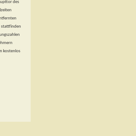
aupttor des
lzeiten
ntfernten
 stattfinden
hungszahlen
nehmern
n kostenlos