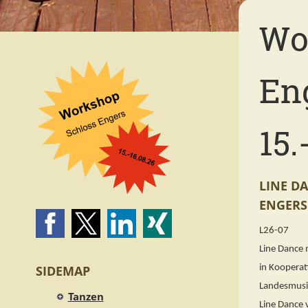
Wo
En
15.
LINE D
ENGERS
L26-07
Line Dance 
SIDEMAP
in Kooperat
Landesmusi
Tanzen
Line Dance v