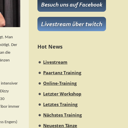
egt. Man
nötigt. Der
Hot News
 an die
Tänzen
Livestream
n
Paartanz Training
Online-Training
 intensiver
 Dizzy
Letzter Workshop
130
Letztes Training
 Tibor immer
Nächstes Training
ss Engers)
Neuesten Tänze