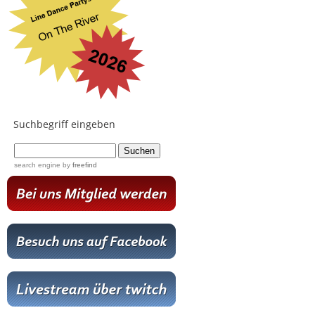
Suchbegriff eingeben
...
search engine
by
freefind