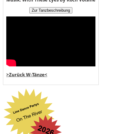
>Zurück W-Tänze<