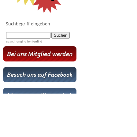
Suchbegriff eingeben
...
search engine
by
freefind
Hot News
Livestream