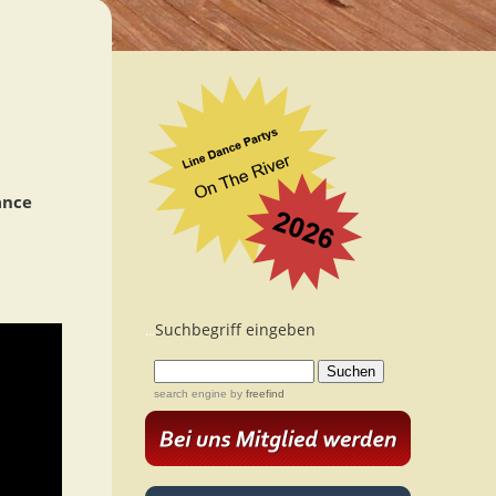
ance
Suchbegriff eingeben
...
search engine
by
freefind