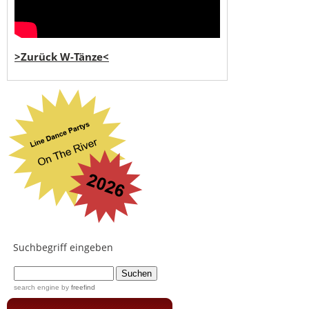
>Zurück W-Tänze<
Suchbegriff eingeben
...
search engine
by
freefind