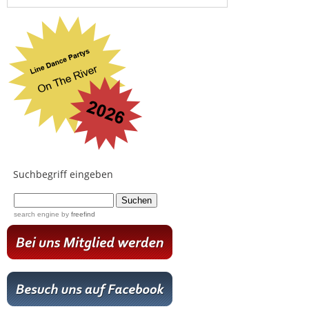
Suchbegriff eingeben
...
search engine
by
freefind