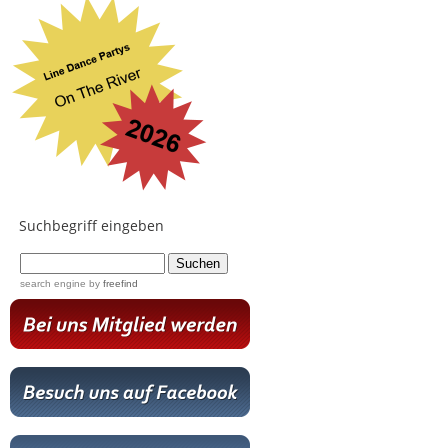
Suchbegriff eingeben
...
search engine
by
freefind