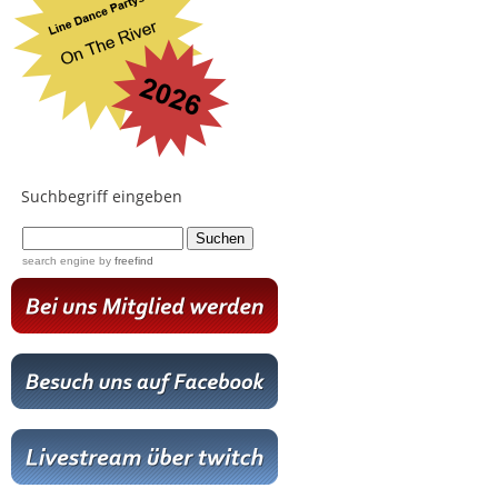
Suchbegriff eingeben
...
search engine
by
freefind