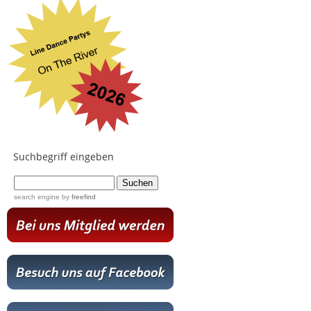
Suchbegriff eingeben
...
search engine
by
freefind