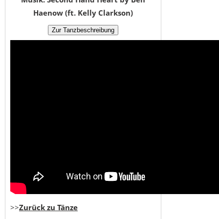
Haenow (ft. Kelly Clarkson)
>>
Zurück zu Tänze