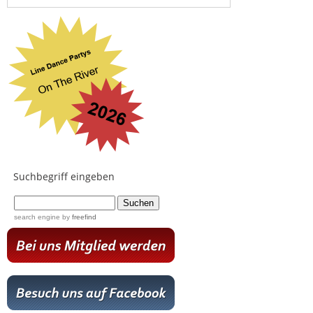
Suchbegriff eingeben
...
search engine
by
freefind