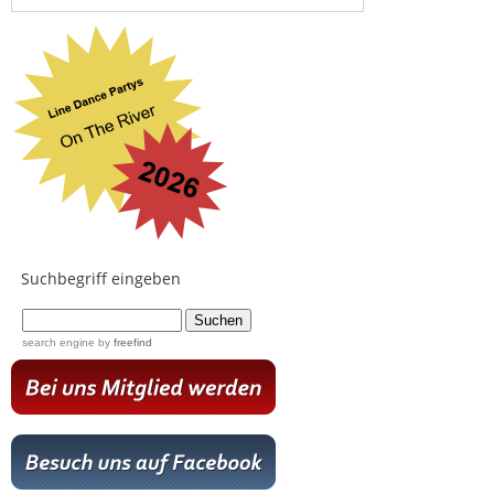
Suchbegriff eingeben
...
search engine
by
freefind