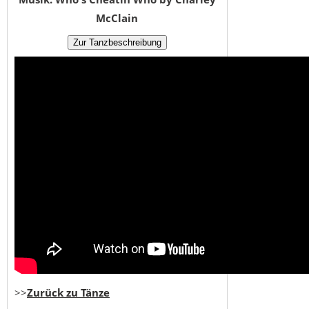
McClain
>>
Zurück zu Tänze