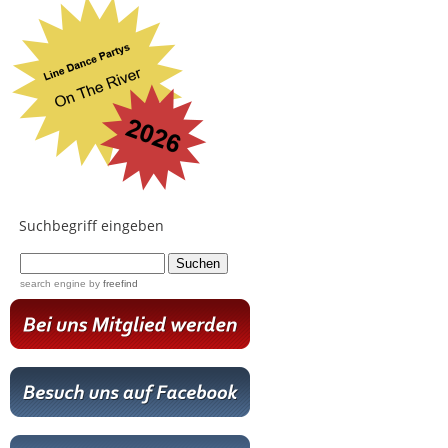
Suchbegriff eingeben
...
search engine
by
freefind