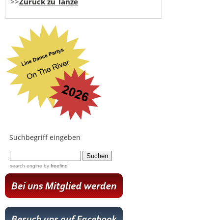
>>
Zurück zu Tänze
Suchbegriff eingeben
...
search engine
by
freefind