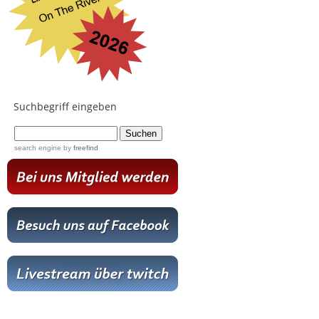
Suchbegriff eingeben
...
search engine
by
freefind