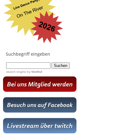
Suchbegriff eingeben
...
search engine
by
freefind