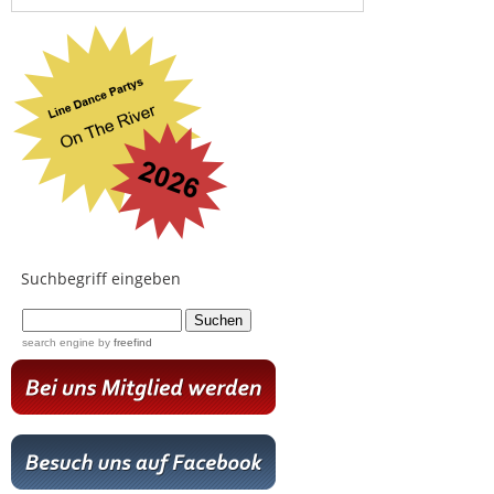
Suchbegriff eingeben
...
search engine
by
freefind