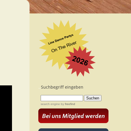
Suchbegriff eingeben
...
search engine
by
freefind