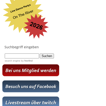
Suchbegriff eingeben
...
search engine
by
freefind