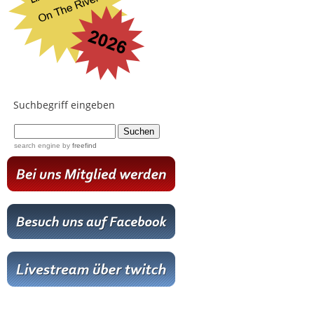
Suchbegriff eingeben
...
search engine
by
freefind