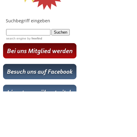
Suchbegriff eingeben
...
search engine
by
freefind
Hot News
Livestream