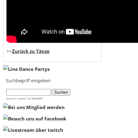
>>
Zurück zu Tänze
Suchbegriff eingeben
...
search engine
by
freefind