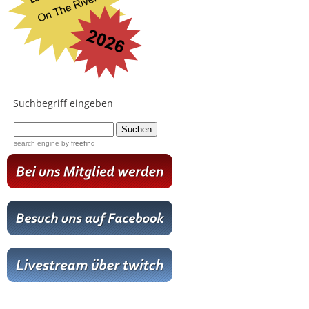
Suchbegriff eingeben
...
search engine
by
freefind