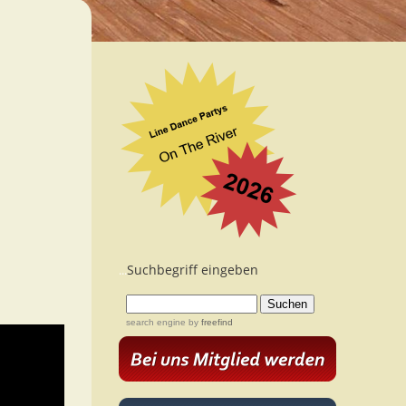
Suchbegriff eingeben
...
search engine
by
freefind