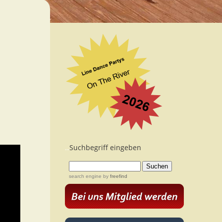
Suchbegriff eingeben
...
search engine
by
freefind