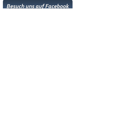
Hot News
Livestream
Paartanz Training
Online-Training
Letzter Workshop
Letztes Training
Nächstes Training
Neuesten Tänze