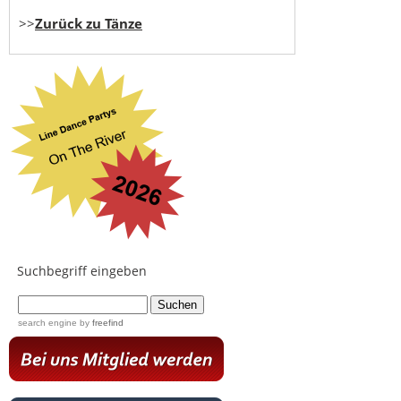
>>
Zurück zu Tänze
Suchbegriff eingeben
...
search engine
by
freefind