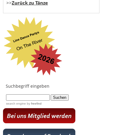
>>
Zurück zu Tänze
Suchbegriff eingeben
...
search engine
by
freefind