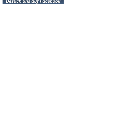
Hot News
Livestream
Paartanz Training
Online-Training
Letzter Workshop
Letztes Training
Nächstes Training
Neuesten Tänze