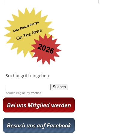
Suchbegriff eingeben
...
search engine
by
freefind