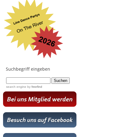
Suchbegriff eingeben
...
search engine
by
freefind