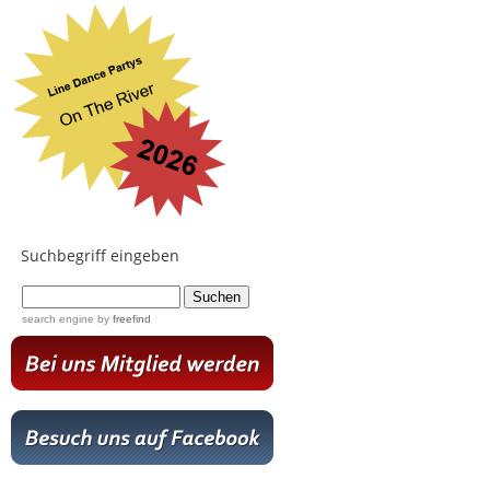
Suchbegriff eingeben
...
search engine
by
freefind