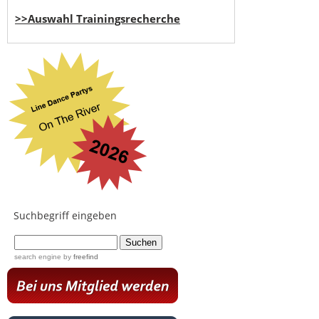
>>Auswahl Trainingsrecherche
Suchbegriff eingeben
...
search engine
by
freefind