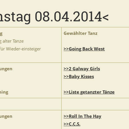
nstag 08.04.2014<
ng
Gewählter Tanz
 alter Tänze
für Wieder-einsteiger
>>Going Back West
ungen
>>2 Galway Girls
>>Baby Kisses
ning
>>Liste getanzter Tänze
ungen
>>Roll In The Hay
>>C.C.S.